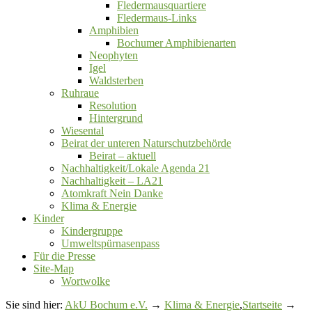
Fledermausquartiere
Fledermaus-Links
Amphibien
Bochumer Amphibienarten
Neophyten
Igel
Waldsterben
Ruhraue
Resolution
Hintergrund
Wiesental
Beirat der unteren Naturschutzbehörde
Beirat ‒ aktuell
Nachhaltigkeit/Lokale Agenda 21
Nachhaltigkeit – LA21
Atomkraft Nein Danke
Klima & Energie
Kinder
Kindergruppe
Umweltspürnasenpass
Für die Presse
Site-Map
Wortwolke
Sie sind hier:
AkU Bochum e.V.
→
Klima & Energie
,
Startseite
→