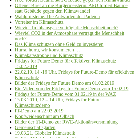
Offener Brief an die Bürgermeisterin: AkU fordert Bäume
statt Gebäude gegen den Klimawandel
Wahlprüfsteine: Die Antworten der Parteien
Vorreiter im Klimaschutz
Wieviel Treibhausgase verträgt die Menschheit noch?
Wieviel CO2 in der Atmosphäre verträgt die Menschheit
noch?
Das Klima schützen ohne Geld zu investieren
Hurra, hurra, wir konsumieren …
Klimakatastrophe und Klimaschutz
Fridays for Future Demo für effektiven Klimaschutz
15.02.2019
22.02.19, 14 -16 Uhr, Fridays for Future-Demo für effektiven
Klimaschutz
Bilder der Fridays for Future Demo am 01.02.2019
Ein Video von der Fridays for Future Demo vom 15.02.19
Fridays for Future-Demo vom 01.02.19 in der WAZ
15.03.2019, 12 – 14 Uhr, Fridays for Future
Klimaschutzdemo
fff-Demo am 22.03.2019
Kopfweidenschnitt am Ölbach
Bilder der fff-Demo zur RWE-Aktionärsversmmlung
Gemeinschaftsgarten
19.03.21, Globaler Klimastreik