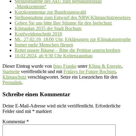
Stellungnahme des AkU zum Bebauungsplan
„Musikzentrum“
Kurzkommentar zur Bundestagswahl
Stellungnahme zum Entwurf des NRW-Klimaschutzgesetzes
Geben Sie uns bitte Ihre Stimme für den Igelschutz
Klimaplan 2035 der Stadt Bochum
Kopfweidenschnitt 2018
Mi., 27.02.19, 18:00 Uhr, Erklärungen zur Klimakatastrophe
Immer mehr Menschen fliegen
Rettet unsere Bäume – Bitte die Petition unterschreiben
10.02.2024, ab 9:30 Uhr Krötenzaunbau
Dieser Eintrag wurde von
Ingo Franke
unter
Klima & Energie
,
Startseite
veröffentlicht und mit
Fridays for Future Bochum
,
Klimaschutz
verschlagwortet. Setze ein Lesezeichen für den
Permalink
.
Schreibe einen Kommentar
Deine E-Mail-Adresse wird nicht veröffentlicht.
Erforderliche
Felder sind mit
*
markiert
Kommentar
*