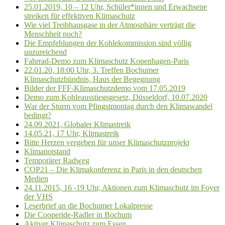
25.01.2019, 10 – 12 Uhr, Schüler*innen und Erwachsene
streiken für effektiven Klimaschutz
Wie viel Treibhausgase in der Atmosphäre verträgt die
Menschheit noch?
Die Empfehlungen der Kohlekommission sind völlig
unzureichend
Fahrrad-Demo zum Klimaschutz Kopenhagen-Paris
22.01.20, 18:00 Uhr, 3. Treffen Bochumer
Klimaschutzbündnis, Haus der Begegnung
Bilder der FFF-Klimaschutzdemo vom 17.05.2019
Demo zum Kohleausstiegsgesetz, Düsseldorf, 10.07.2020
War der Sturm vom Pfingstmontag durch den Klimawandel
bedingt?
24.09.2021, Globaler Klimastreik
14.05.21, 17 Uhr, Klimastreik
Bitte Herzen vergeben für unser Klimaschutzprojekt
Klimanotstand
Temporärer Radweg
COP21 – Die Klimakonferenz in Paris in den deutschen
Medien
24.11.2015, 16 -19 Uhr, Aktionen zum Klimaschutz im Foyer
der VHS
Leserbrief an die Bochumer Lokalpresse
Die Cooperide-Radler in Bochum
Aktiver Klimaschutz zum Essen