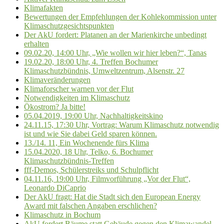
Klimafakten
Bewertungen der Empfehlungen der Kohlekommission unter
Klimaschutzgesichtspunkten
Der AkU fordert: Platanen an der Marienkirche unbedingt
erhalten
09.02.20, 14:00 Uhr, „Wie wollen wir hier leben?“, Tanas
19.02.20, 18:00 Uhr, 4. Treffen Bochumer
Klimaschutzbündnis, Umweltzentrum, Alsenstr. 27
Klimaveränderungen
Klimaforscher warnen vor der Flut
Notwendigkeiten im Klimaschutz
Ökostrom? Ja bitte!
05.04.2019, 19:00 Uhr, Nachhaltigkeitskino
24.11.15, 17:30 Uhr, Vortrag: Warum Klimaschutz notwendig
ist und wie Sie dabei Geld sparen können.
13./14. 11, Ein Wochenende fürs Klima
15.04.2020, 18 Uhr, Telko, 6. Bochumer
Klimaschutzbündnis-Treffen
fff-Demos, Schülerstreiks und Schulpflicht
04.11.16, 19:00 Uhr, Filmvorführung „Vor der Flut“,
Leonardo DiCaprio
Der AkU fragt: Hat die Stadt sich den European Energy
Award mit falschen Angaben erschlichen?
Klimaschutz in Bochum
AkU fordert Bäume statt Gebäude gegen den Klimawandel