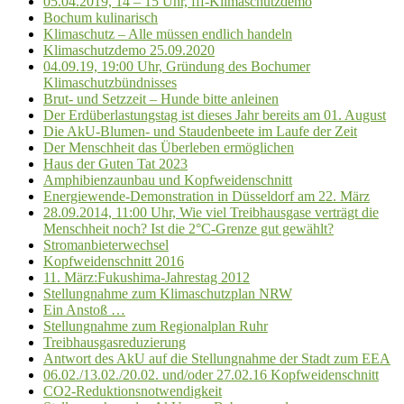
05.04.2019, 14 – 15 Uhr, fff-Klimaschutzdemo
Bochum kulinarisch
Klimaschutz – Alle müssen endlich handeln
Klimaschutzdemo 25.09.2020
04.09.19, 19:00 Uhr, Gründung des Bochumer
Klimaschutzbündnisses
Brut- und Setzzeit – Hunde bitte anleinen
Der Erdüberlastungstag ist dieses Jahr bereits am 01. August
Die AkU-Blumen- und Staudenbeete im Laufe der Zeit
Der Menschheit das Überleben ermöglichen
Haus der Guten Tat 2023
Amphibienzaunbau und Kopfweidenschnitt
Energiewende-Demonstration in Düsseldorf am 22. März
28.09.2014, 11:00 Uhr, Wie viel Treibhausgase verträgt die
Menschheit noch? Ist die 2°C-Grenze gut gewählt?
Stromanbieterwechsel
Kopfweidenschnitt 2016
11. März:Fukushima-Jahrestag 2012
Stellungnahme zum Klimaschutzplan NRW
Ein Anstoß …
Stellungnahme zum Regionalplan Ruhr
Treibhausgasreduzierung
Antwort des AkU auf die Stellungnahme der Stadt zum EEA
06.02./13.02./20.02. und/oder 27.02.16 Kopfweidenschnitt
CO2-Reduktionsnotwendigkeit