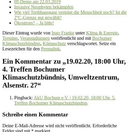
fff-Demo am 22.03.2019
Invasive Neophyten bekämpfen
Wie viel Treibhausgase verträgt die Menschheit noch? Ist die
2°C-Grenze gut gewählt?
Ökostrom? – Ja bitte!
Dieser Eintrag wurde von
Ingo Franke
unter
Klima & Energie
,
Termine
,
Veranstaltungen
veröffentlicht und mit
Bochumer
Klimaschutzbündnis
,
Klimaschutz
verschlagwortet. Setze ein
Lesezeichen für den
Permalink
.
Ein Kommentar zu „
19.02.20, 18:00 Uhr,
4. Treffen Bochumer
Klimaschutzbündnis, Umweltzentrum,
Alsenstr. 27
“
Pingback:
AkU Bochum e.V. | 19.02.20, 18:00 Uhr, 5.
Treffen Bochumer Klimaschutzbündnis
Schreibe einen Kommentar
Deine E-Mail-Adresse wird nicht veröffentlicht.
Erforderliche
Felder sind mit
*
markiert