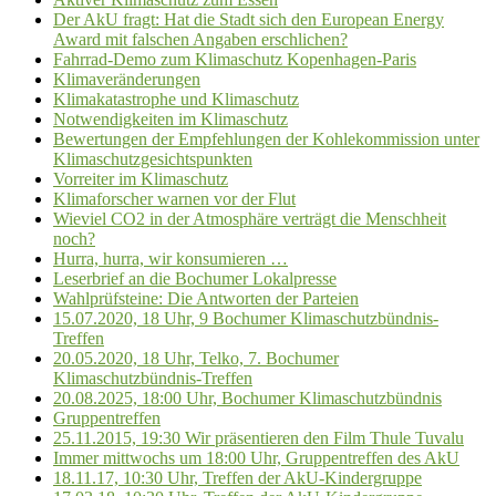
Der AkU fragt: Hat die Stadt sich den European Energy
Award mit falschen Angaben erschlichen?
Fahrrad-Demo zum Klimaschutz Kopenhagen-Paris
Klimaveränderungen
Klimakatastrophe und Klimaschutz
Notwendigkeiten im Klimaschutz
Bewertungen der Empfehlungen der Kohlekommission unter
Klimaschutzgesichtspunkten
Vorreiter im Klimaschutz
Klimaforscher warnen vor der Flut
Wieviel CO2 in der Atmosphäre verträgt die Menschheit
noch?
Hurra, hurra, wir konsumieren …
Leserbrief an die Bochumer Lokalpresse
Wahlprüfsteine: Die Antworten der Parteien
15.07.2020, 18 Uhr, 9 Bochumer Klimaschutzbündnis-
Treffen
20.05.2020, 18 Uhr, Telko, 7. Bochumer
Klimaschutzbündnis-Treffen
20.08.2025, 18:00 Uhr, Bochumer Klimaschutzbündnis
Gruppentreffen
25.11.2015, 19:30 Wir präsentieren den Film Thule Tuvalu
Immer mittwochs um 18:00 Uhr, Gruppentreffen des AkU
18.11.17, 10:30 Uhr, Treffen der AkU-Kindergruppe