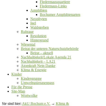
Fledermausquartiere
Fledermaus-Links
Amphibien
Bochumer Amphibienarten
Neophyten
Igel
Waldsterben
Ruhraue
Resolution
Hintergrund
Wiesental
Beirat der unteren Naturschutzbehörde
Beirat ‒ aktuell
Nachhaltigkeit/Lokale Agenda 21
Nachhaltigkeit – LA21
Atomkraft Nein Danke
Klima & Energie
Kinder
Kindergruppe
Umweltspürnasenpass
Für die Presse
Site-Map
Wortwolke
Sie sind hier:
AkU Bochum e.V.
→
Klima &