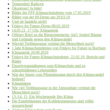
Temporärer Radweg
Ökostrom? Ja bitte!
Bilder der FFF-Klimaschutzdemo vom 17.05.2019
Bilder von der fff-Demo am 29.03.19
Und sie handeln nicht!
Fridays for Future-Demo 08.02.2019
14.05.21, 17 Uhr, Klimastreik
Offener Brief an die Bürgermeisterin: AkU fordert Bäume
statt Gebäude gegen den Klimawandel
Wieviel Treibhausgase verträgt die Menschheit noch?
1 Jahr Klimaschutzdemos von Fridays for Future in Bochum
Klimastreik 20.09.2019
Fridays for Future Klimaschutzdemo, 22.02.19, Bericht und
Bilder
Einzelveranstaltungen zum Klimaschutz und zu
zukunftsfähigen Lebensstilen
War der Sturm vom Pfingstmontag durch den Klimawandel
bedingt?
Klimafakten
Wie viel Treibhausgase in der Atmosphäre verträgt die
Menschheit noch?
13./14. 11, Ein Wochenende fürs Klima
Die Empfehlungen der Kohlekommission sind völlig
unzureichend
Aktiver Klimaschutz zum Essen