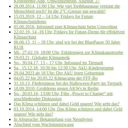
Krötenretter-App, Umweltzentrum, Alsenstr. 27
28.09.2014, 11:00 Uhr, Wie viel Treibhausgase verträgt die
Menschheit noch? Ist die 2°C-Grenze gut gewählt?
15.03.2019, 12 – 14 Uhr, Fridays for Future
Klimaschutzdemo
05.06.2016, Infostand zum Klimaschutz beim Umwelttag
22.02.19, 14 -16 Uhr, Fridays for Future-Demo für effektiven
Klimaschutz
06.06.15, 11 – 18 Uhr, sind wir bei der BlauPause 50 Jahre
RUB
Mi., 27.02.19, 18:00 Uhr, Erklärungen zur Klimakatastrophe
19.03.21, Globaler Klimastreik
So., 30.04.17, 13 – 17 Uhr, Infostand im Tierpark
Sa., 15.12.18, 10:30 bis 12:30 Uhr, AkU-Kindergruppe
29.04.2023 ab 18 Uhr: Der AkU feiert Geburtstag
04.05.22 bis 20.05.22 Klimacamp der FFF-Bo
31.10.13, Fledermäuse bei der Halloween-Party im Tierpark
18.09.2010: Großdemo gegen AKWs in Berlin
So., 20.03.16, 13:00 Uhr, Film „Power to Change“ mit
anschließender Diskussion
Das Klima schützen und dabei Geld sparen! Wie geht das?
03.10.2014, 14:00 Uhr, Das Klima schützen und dabei Geld
sparen! Wie geht das?
In Absprache: Bekämpfung von Neophyten
Abschied vom Wachstumszwang