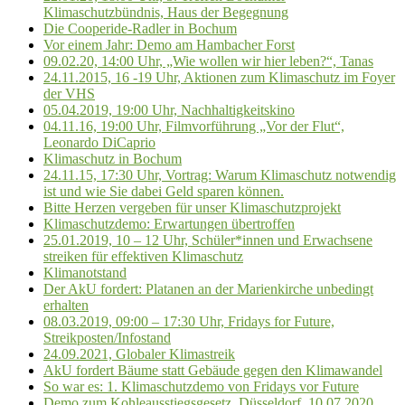
Klimaschutzbündnis, Haus der Begegnung
Die Cooperide-Radler in Bochum
Vor einem Jahr: Demo am Hambacher Forst
09.02.20, 14:00 Uhr, „Wie wollen wir hier leben?“, Tanas
24.11.2015, 16 -19 Uhr, Aktionen zum Klimaschutz im Foyer
der VHS
05.04.2019, 19:00 Uhr, Nachhaltigkeitskino
04.11.16, 19:00 Uhr, Filmvorführung „Vor der Flut“,
Leonardo DiCaprio
Klimaschutz in Bochum
24.11.15, 17:30 Uhr, Vortrag: Warum Klimaschutz notwendig
ist und wie Sie dabei Geld sparen können.
Bitte Herzen vergeben für unser Klimaschutzprojekt
Klimaschutzdemo: Erwartungen übertroffen
25.01.2019, 10 – 12 Uhr, Schüler*innen und Erwachsene
streiken für effektiven Klimaschutz
Klimanotstand
Der AkU fordert: Platanen an der Marienkirche unbedingt
erhalten
08.03.2019, 09:00 – 17:30 Uhr, Fridays for Future,
Streikposten/Infostand
24.09.2021, Globaler Klimastreik
AkU fordert Bäume statt Gebäude gegen den Klimawandel
So war es: 1. Klimaschutzdemo von Fridays vor Future
Demo zum Kohleausstiegsgesetz, Düsseldorf, 10.07.2020