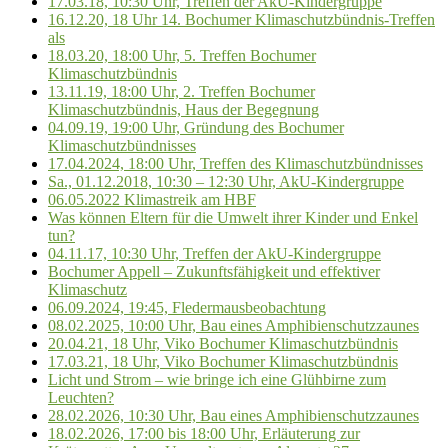
17.03.18, 10:30 Uhr, Treffen der AkU-Kindergruppe
16.12.20, 18 Uhr 14. Bochumer Klimaschutzbündnis-Treffen
als
18.03.20, 18:00 Uhr, 5. Treffen Bochumer
Klimaschutzbündnis
13.11.19, 18:00 Uhr, 2. Treffen Bochumer
Klimaschutzbündnis, Haus der Begegnung
04.09.19, 19:00 Uhr, Gründung des Bochumer
Klimaschutzbündnisses
17.04.2024, 18:00 Uhr, Treffen des Klimaschutzbündnisses
Sa., 01.12.2018, 10:30 – 12:30 Uhr, AkU-Kindergruppe
06.05.2022 Klimastreik am HBF
Was können Eltern für die Umwelt ihrer Kinder und Enkel
tun?
04.11.17, 10:30 Uhr, Treffen der AkU-Kindergruppe
Bochumer Appell – Zukunftsfähigkeit und effektiver
Klimaschutz
06.09.2024, 19:45, Fledermausbeobachtung
08.02.2025, 10:00 Uhr, Bau eines Amphibienschutzzaunes
20.04.21, 18 Uhr, Viko Bochumer Klimaschutzbündnis
17.03.21, 18 Uhr, Viko Bochumer Klimaschutzbündnis
Licht und Strom – wie bringe ich eine Glühbirne zum
Leuchten?
28.02.2026, 10:30 Uhr, Bau eines Amphibienschutzzaunes
18.02.2026, 17:00 bis 18:00 Uhr, Erläuterung zur