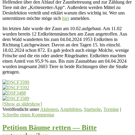
Helfenden über den Ablauf der Zaunbetreuung und zur Zählung der
Tiere mit der „Krötenretter-App“. Außerdem werden Mittel zu
Desinfektion verteilt und erklärt warum dies wichtig ist. Wer uns
unterstützen möchte möge sich
hier
anmelden.
Im letzten Jahr wurde der Zaun am 10.02.aufgebaut. Am 11.02
wurden bereits 12 Erdkrötenmännchen am Zaun angetroffen. Aus
dem Wald wanderten bis zum 04.04.2024 1953 Erdkröten in
Richtung Laichgewässer. Davon an den Tagen 15. bis einschl.
18.02.2024 schon 872. Es gab jedoch auch einige Molche, wenige
Frösche und die ein oder andere Ringelnatter. Erdkröten machten
einen Anteil von 95,9 % aus. Bis zum Zaunabbau am 04.04.2024
wurden insgesamt 2603 Tiere in beide Richtungen über die Straße
getragen.
[Show as slideshow]
Veröffentlicht unter
Aktionen
,
Amphibien
,
Startseite
,
Termine
|
Schreibe einen Kommentar
Petition Bäume retten — Bitte