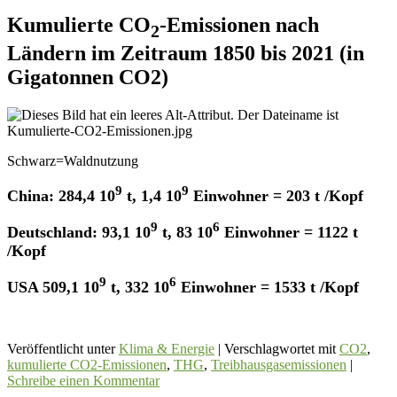
Kumulierte CO
-Emissionen nach
2
Ländern im Zeitraum 1850 bis 2021 (in
Gigatonnen CO2)
Schwarz=Waldnutzung
9
9
China: 284,4 10
t, 1,4 10
Einwohner = 203 t /Kopf
9
6
Deutschland: 93,1 10
t, 83 10
Einwohner = 1122 t
/Kopf
9
6
USA 509,1 10
t, 332 10
Einwohner = 1533 t /Kopf
Veröffentlicht unter
Klima & Energie
|
Verschlagwortet mit
CO2
,
kumulierte CO2-Emissionen
,
THG
,
Treibhausgasemissionen
|
Schreibe einen Kommentar