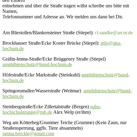
den Eimern
entnehmen und über die Straße tragen willst schreibe uns bitte mit
Namen,
Telefonnummer und Adresse an. Wir melden uns dann bei Dir.
Am Bliestollen/Blankensteiner Straße (Stiepel):
cl.sandke@arcor.de
Brockhauser Straße/Ecke Koster Brücke (Stiepel):
info@aku-
bochum.de
Gräfin-Imma-Straße/Ecke Brüggeney Straße (Stiepel)
amphibienschutz@bund-bochum.de
Höfestraße/Ecke Markstraße (Steinkuhl)
amphibienschutz@bund-
bochum.de
Springorumallee/Wasserstraße (Weitmar)
amphibienschutz@bund-
bochum.de
Stembergstraße/Ecke Zillertalstraße (Bergen)
nabu-
hochschulgruppe@rub.de
Alex Welp (er/ihm)
Weg am Kötterbeg/Grummer Teiche (Grumme) (Kein Zaun, nur
Straßensperrung, ggfls. Tiere absammeln)
janina.breckle@gmail.com