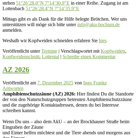
stehen
51°26’28.0″N 7°14’30.9″E
in einer Reihe. Zugang ist am
Lottenbach
51°26’28.4″N 7°14’35.9″E
Mittags gibt es als Dank für die Hilfe belegte Brötchen. Wer uns
unterstützen will möge sich bitte unter
info@aku-bochum.de
anmelden.
Weshalb wir Kopfweiden schneiden erfahren Sie
hier
.
Veröffentlicht unter
Termine
|
Verschlagwortet mit
Kopfweiden
,
Kopfweidenschnitt
,
Lottental
|
Schreibe einen Kommentar
AZ 2026
Veröffentlicht am
7. Dezember 2025
von
Ingo Franke
Antworten
Amphibienschutzzäune (AZ) 2026:
Hier findest Du die Standorte
der von den Naturschutzgruppen betreuten Amphibienschutzzäune
und die zugehörige Kontaktadressen, denen du bei Interesse
schreiben kannst.
Wenn Du uns – also dem AkU – an der Brockhauser Straße beim
Eingraben der Zäune
und Eimer helfen möchtest und die Tiere abends und morgens aus