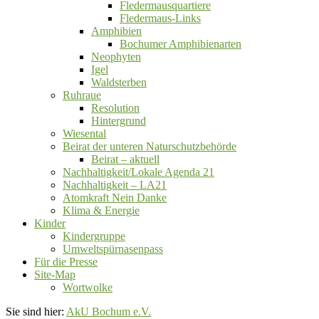
Fledermausquartiere
Fledermaus-Links
Amphibien
Bochumer Amphibienarten
Neophyten
Igel
Waldsterben
Ruhraue
Resolution
Hintergrund
Wiesental
Beirat der unteren Naturschutzbehörde
Beirat ‒ aktuell
Nachhaltigkeit/Lokale Agenda 21
Nachhaltigkeit – LA21
Atomkraft Nein Danke
Klima & Energie
Kinder
Kindergruppe
Umweltspürnasenpass
Für die Presse
Site-Map
Wortwolke
Sie sind hier:
AkU Bochum e.V.