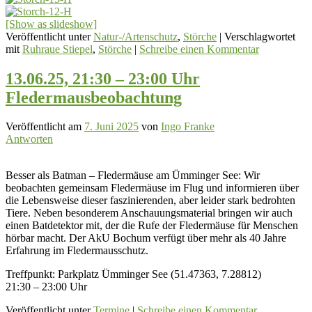
[Show as slideshow]
Veröffentlicht unter
Natur-/Artenschutz
,
Störche
|
Verschlagwortet
mit
Ruhraue Stiepel
,
Störche
|
Schreibe einen Kommentar
13.06.25, 21:30 – 23:00 Uhr
Fledermausbeobachtung
Veröffentlicht am
7. Juni 2025
von
Ingo Franke
Antworten
Besser als Batman – Fledermäuse am Ümminger See: Wir
beobachten gemeinsam Fledermäuse im Flug und informieren über
die Lebensweise dieser faszinierenden, aber leider stark bedrohten
Tiere. Neben besonderem Anschauungsmaterial bringen wir auch
einen Batdetektor mit, der die Rufe der Fledermäuse für Menschen
hörbar macht. Der AkU Bochum verfügt über mehr als 40 Jahre
Erfahrung im Fledermausschutz.
Treffpunkt: Parkplatz Ümminger See (51.47363, 7.28812)
21:30 – 23:00 Uhr
Veröffentlicht unter
Termine
|
Schreibe einen Kommentar