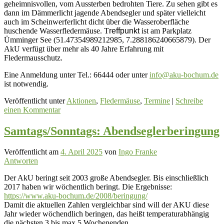
geheimnisvollen, vom Aussterben bedrohten Tiere. Zu sehen gibt es
dann im Dämmerlicht jagende Abendsegler und später vielleicht
auch im Scheinwerferlicht dicht über die Wasseroberfläche
huschende Wasserfledermäuse. T
reffpunkt
ist am Parkplatz
Ümminger See (51.47354989212985, 7.288186240665879). Der
AkU verfügt über
mehr als
40 Jahre Erfahrung mit
Fledermausschutz.
Eine Anmeldung unter Tel.: 66444 oder unter
info@aku-bochum.de
ist notwendig.
Veröffentlicht unter
Aktionen
,
Fledermäuse
,
Termine
|
Schreibe
einen Kommentar
Samtags/Sonntags: Abendseglerberingung
Veröffentlicht am
4. April 2025
von
Ingo Franke
Antworten
Der AkU beringt seit 2003 große Abendsegler. Bis einschließlich
2017 haben wir wöchentlich beringt. Die Ergebnisse:
https://www.aku-bochum.de/2008/beringung/
Damit die aktuellen Zahlen vergleichbar sind will der AKU diese
Jahr wieder wöchendlich beringen, das heißt temperaturabhängig
die nächsten 3 bis max 5 Wochenenden.