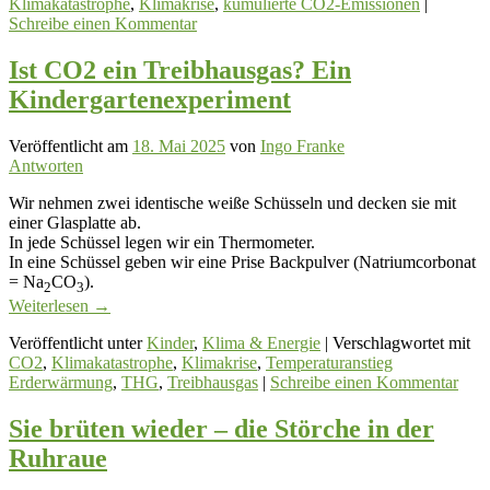
Klimakatastrophe
,
Klimakrise
,
kumulierte CO2-Emissionen
|
Schreibe einen Kommentar
Ist CO2 ein Treibhausgas? Ein
Kindergartenexperiment
Veröffentlicht am
18. Mai 2025
von
Ingo Franke
Antworten
Wir nehmen zwei identische weiße Schüsseln und decken sie mit
einer Glasplatte ab.
In jede Schüssel legen wir ein Thermometer.
In eine Schüssel geben wir eine Prise Backpulver (Natriumcorbonat
= Na
CO
).
2
3
Weiterlesen
→
Veröffentlicht unter
Kinder
,
Klima & Energie
|
Verschlagwortet mit
CO2
,
Klimakatastrophe
,
Klimakrise
,
Temperaturanstieg
Erderwärmung
,
THG
,
Treibhausgas
|
Schreibe einen Kommentar
Sie brüten wieder – die Störche in der
Ruhraue