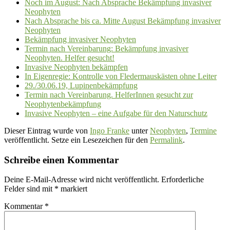
Noch im August: Nach Absprache Bekämpfung invasiver
Neophyten
Nach Absprache bis ca. Mitte August Bekämpfung invasiver
Neophyten
Bekämpfung invasiver Neophyten
Termin nach Vereinbarung: Bekämpfung invasiver
Neophyten. Helfer gesucht!
Invasive Neophyten bekämpfen
In Eigenregie: Kontrolle von Fledermauskästen ohne Leiter
29./30.06.19, Lupinenbekämpfung
Termin nach Vereinbarung. HelferInnen gesucht zur
Neophytenbekämpfung
Invasive Neophyten – eine Aufgabe für den Naturschutz
Dieser Eintrag wurde von
Ingo Franke
unter
Neophyten
,
Termine
veröffentlicht. Setze ein Lesezeichen für den
Permalink
.
Schreibe einen Kommentar
Deine E-Mail-Adresse wird nicht veröffentlicht.
Erforderliche
Felder sind mit
*
markiert
Kommentar
*