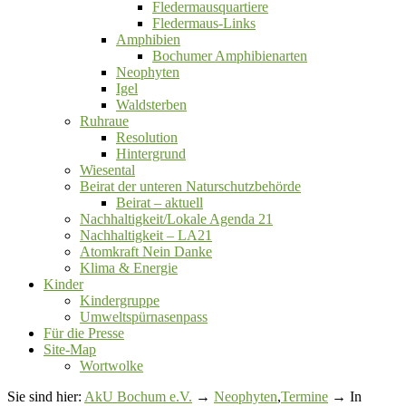
Fledermausquartiere
Fledermaus-Links
Amphibien
Bochumer Amphibienarten
Neophyten
Igel
Waldsterben
Ruhraue
Resolution
Hintergrund
Wiesental
Beirat der unteren Naturschutzbehörde
Beirat ‒ aktuell
Nachhaltigkeit/Lokale Agenda 21
Nachhaltigkeit – LA21
Atomkraft Nein Danke
Klima & Energie
Kinder
Kindergruppe
Umweltspürnasenpass
Für die Presse
Site-Map
Wortwolke
Sie sind hier:
AkU Bochum e.V.
→
Neophyten
,
Termine
→ In