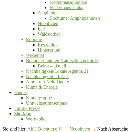
Fledermausquartiere
Fledermaus-Links
Amphibien
Bochumer Amphibienarten
Neophyten
Igel
Waldsterben
Ruhraue
Resolution
Hintergrund
Wiesental
Beirat der unteren Naturschutzbehörde
Beirat ‒ aktuell
Nachhaltigkeit/Lokale Agenda 21
Nachhaltigkeit – LA21
Atomkraft Nein Danke
Klima & Energie
Kinder
Kindergruppe
Umweltspürnasenpass
Für die Presse
Site-Map
Wortwolke
Sie sind hier:
AkU Bochum e.V.
→
Neophyten
→ Nach Absprache