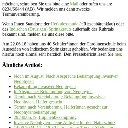
möchten, schreiben Sie uns bitte eine
Mail
oder rufen uns an:
0234/66444 (AB). Wir melden uns dann zwecks
Terminvereinbarung.
Wenn Ihnen Standorte der
Herkulesstaude
(=Riesenbärenklau) oder
des
Indischen (Drüsigen) Springkrauts
außerhalb des Ruhrtals
bekannt sind, melden sie uns diese bitte.
Am 22.06.18 haben uns 40 Schüler*innen der Carolinenschule beim
Ausreißen von Indischem Springkraut geholfen. Wir bedanken uns
hierfür noch einmal sehr herzlich. Den Pressebericht lesen Sie
hier
.
Ähnliche Artikel:
Noch im August: Nach Absprache Bekämpfung invasiver
Neophyten
Bekämpfung invasiver Neophyten
In Absprache: Bekämpfung von Neophyten
Termin nach Vereinbarung: Bekämpfung invasiver
Neophyten. Helfer gesucht!
Termin nach Vereinbarung. HelferInnen gesucht zur
Neophytenbekämpfung
29./30.06.19, Lupinenbekämpfung
Invasive Neophyten – eine Aufgabe für den Naturschutz
14.06.2024, 17 – 18:30 Uhr, Langer Tag der Stadtnatur