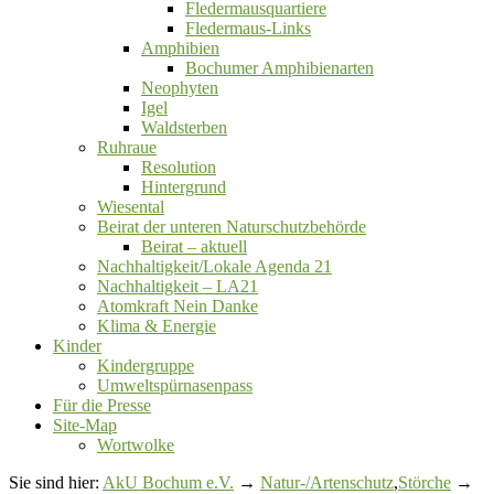
Fledermausquartiere
Fledermaus-Links
Amphibien
Bochumer Amphibienarten
Neophyten
Igel
Waldsterben
Ruhraue
Resolution
Hintergrund
Wiesental
Beirat der unteren Naturschutzbehörde
Beirat ‒ aktuell
Nachhaltigkeit/Lokale Agenda 21
Nachhaltigkeit – LA21
Atomkraft Nein Danke
Klima & Energie
Kinder
Kindergruppe
Umweltspürnasenpass
Für die Presse
Site-Map
Wortwolke
Sie sind hier:
AkU Bochum e.V.
→
Natur-/Artenschutz
,
Störche
→