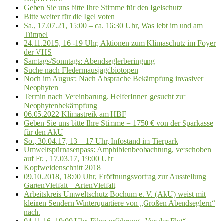
Geben Sie uns bitte Ihre Stimme für den Igelschutz
Bitte weiter für die Igel voten
Sa., 17.07.21, 15:00 – ca. 16:30 Uhr, Was lebt im und am
Tümpel
24.11.2015, 16 -19 Uhr, Aktionen zum Klimaschutz im Foyer
der VHS
Samtags/Sonntags: Abendseglerberingung
Suche nach Fledermausjagdbiotopen
Noch im August: Nach Absprache Bekämpfung invasiver
Neophyten
Termin nach Vereinbarung. HelferInnen gesucht zur
Neophytenbekämpfung
06.05.2022 Klimastreik am HBF
Geben Sie uns bitte Ihre Stimme = 1750 € von der Sparkasse
für den AkU
So., 30.04.17, 13 – 17 Uhr, Infostand im Tierpark
Umweltspürnasenpass: Amphibienbeobachtung, verschoben
auf Fr. , 17.03.17, 19:00 Uhr
Kopfweidenschnitt 2018
09.10.2018, 18:00 Uhr, Eröffnungsvortrag zur Ausstellung
GartenVielfalt – ArtenVielfalt
Arbeitskreis Umweltschutz Bochum e. V. (AkU) weist mit
kleinen Sendern Winterquartiere von „Großen Abendseglern“
nach.
04.11.16, 19:00 Uhr, Filmvorführung „Vor der Flut“,