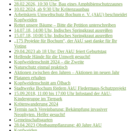
28.02.2026, 10:30 Uhr, Bau eines Amphibienschutzzaunes
10.02.2024, ab 9:30 Uhr Krötenzaunbau
Arbeitskreis Umweltschutz Bochum e. V. (AkU) beschneidet
Kopfweiden
Rettet unsere Bäume – Bitte die Petition unterschreiben
14.07.18, 14:00 Uhr, Indisches Springkraut ausreißen
15.07.18, 10:00 Uhr, Indisches Springkraut ausreißen
„175 Projekte für Bochum“, der AkU sagt danke für Ihr
Voting
29.04.2023 ab 18 Uhr: Der AkU feiert Geburtstag
Helfende Hände für die Umwelt gesucht!
Kopfweidenschnitt 2024 – die Zweite
Naturschutz einmal praktisch
Aktionen zwischen den Jahren – Aktionen im neuen Jahr
Platanen erhalten
Kopfweidenschnitt am Ölbach
Stadtwerke Bochum fördern AkU Fledermaus-Schutzprojekt
15.09.2018, 11:00 bis 17:00 Uhr Infostand der AkU-
Kindergruppe im Tierpark
Krötenwanderung 2024
Termin nach Vereinbarung: Bekämpfung invasiver
Neophyten. Helfer gesucht!
Gemeinschaftsgarten
28.04.2023 Obstbaumpflanzung: 40 Jahre AkU
Kopfweiden