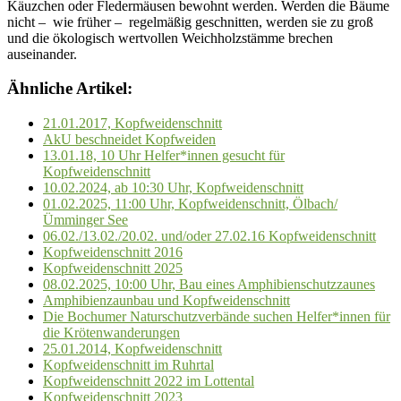
Käuzchen oder Fledermäusen bewohnt werden. Werden die Bäume
nicht – wie früher – regelmäßig geschnitten, werden sie zu groß
und die ökologisch wertvollen Weichholzstämme brechen
auseinander.
Ähnliche Artikel:
21.01.2017, Kopfweidenschnitt
AkU beschneidet Kopfweiden
13.01.18, 10 Uhr Helfer*innen gesucht für
Kopfweidenschnitt
10.02.2024, ab 10:30 Uhr, Kopfweidenschnitt
01.02.2025, 11:00 Uhr, Kopfweidenschnitt, Ölbach/
Ümminger See
06.02./13.02./20.02. und/oder 27.02.16 Kopfweidenschnitt
Kopfweidenschnitt 2016
Kopfweidenschnitt 2025
08.02.2025, 10:00 Uhr, Bau eines Amphibienschutzzaunes
Amphibienzaunbau und Kopfweidenschnitt
Die Bochumer Naturschutzverbände suchen Helfer*innen für
die Krötenwanderungen
25.01.2014, Kopfweidenschnitt
Kopfweidenschnitt im Ruhrtal
Kopfweidenschnitt 2022 im Lottental
Kopfweidenschnitt 2023