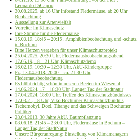
Leonardo DiCaprio
30.08.2025, ab 16 Uhr Infostand Fledermäuse, ab 20 Uhr
Beobachtung
Ausstellung zur Artenvielfalt
Vorreiter im Klimaschutz
Ihre Stimme für die Fledermäuse
15.03.19, 18:45 – 20:15 , Amphibienbeobachtung und -schutz
in Bochum
Bitte Herzen vergeben für unser Klimaschutzprojekt
25.04.2025, 20:30 Uhr, Fledermausbeobachtungsabend
17.05.19, 18 – 21 Uhr, Klimaschutzdemo
16.02.19, 10:30 – 12:30 Uhr, AkU-Kindergruppe
Fr., 13.04.2018, 20:00 – ca. 21:30 Uhr,
Fledermausbeobachtung
Es blüht richtig schön in unseren Beeten im Wiesental
14.06.2024, 17 – 18:30 Uhr, Langer Tag der Stadtnatur
17.04.2024, 18:00 Uhr, Treffen des Klimaschutzbündnisses
17.03.21, 18 Uhr, Viko Bochumer Klimaschutzbündnis
Tschernobyl, Doel, Tihange und das Schweigen Bochumer
Politiker
28.04.2013, 30 Jahre AkU, Baumpflanzung
08.06.18, 21:45 – 23:00 Uhr, Fledermäuse in Bochum –
Langer Tag der StadtNatur
Unsere Bürgeranregung: Einstellung von Klimamanagern