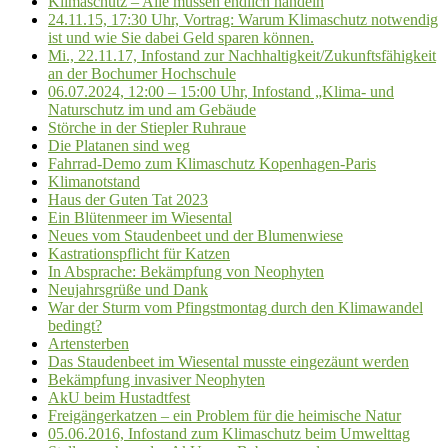
Klimaschutz – Alle müssen endlich handeln
24.11.15, 17:30 Uhr, Vortrag: Warum Klimaschutz notwendig
ist und wie Sie dabei Geld sparen können.
Mi., 22.11.17, Infostand zur Nachhaltigkeit/Zukunftsfähigkeit
an der Bochumer Hochschule
06.07.2024, 12:00 – 15:00 Uhr, Infostand „Klima- und
Naturschutz im und am Gebäude
Störche in der Stiepler Ruhraue
Die Platanen sind weg
Fahrrad-Demo zum Klimaschutz Kopenhagen-Paris
Klimanotstand
Haus der Guten Tat 2023
Ein Blütenmeer im Wiesental
Neues vom Staudenbeet und der Blumenwiese
Kastrationspflicht für Katzen
In Absprache: Bekämpfung von Neophyten
Neujahrsgrüße und Dank
War der Sturm vom Pfingstmontag durch den Klimawandel
bedingt?
Artensterben
Das Staudenbeet im Wiesental musste eingezäunt werden
Bekämpfung invasiver Neophyten
AkU beim Hustadtfest
Freigängerkatzen – ein Problem für die heimische Natur
05.06.2016, Infostand zum Klimaschutz beim Umwelttag