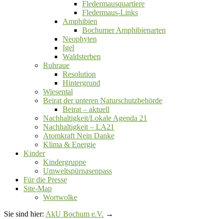
Fledermausquartiere
Fledermaus-Links
Amphibien
Bochumer Amphibienarten
Neophyten
Igel
Waldsterben
Ruhraue
Resolution
Hintergrund
Wiesental
Beirat der unteren Naturschutzbehörde
Beirat ‒ aktuell
Nachhaltigkeit/Lokale Agenda 21
Nachhaltigkeit – LA21
Atomkraft Nein Danke
Klima & Energie
Kinder
Kindergruppe
Umweltspürnasenpass
Für die Presse
Site-Map
Wortwolke
Sie sind hier:
AkU Bochum e.V.
→