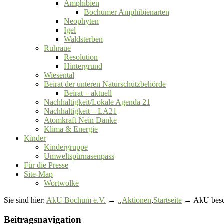
Amphibien
Bochumer Amphibienarten
Neophyten
Igel
Waldsterben
Ruhraue
Resolution
Hintergrund
Wiesental
Beirat der unteren Naturschutzbehörde
Beirat ‒ aktuell
Nachhaltigkeit/Lokale Agenda 21
Nachhaltigkeit – LA21
Atomkraft Nein Danke
Klima & Energie
Kinder
Kindergruppe
Umweltspürnasenpass
Für die Presse
Site-Map
Wortwolke
Sie sind hier:
AkU Bochum e.V.
→
.
,
Aktionen
,
Startseite
→ AkU besc
Beitragsnavigation