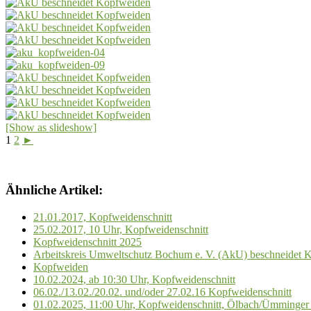
[Show as slideshow]
1
2
►
Ähnliche Artikel:
21.01.2017, Kopfweidenschnitt
25.02.2017, 10 Uhr, Kopfweidenschnitt
Kopfweidenschnitt 2025
Arbeitskreis Umweltschutz Bochum e. V. (AkU) beschneidet 
Kopfweiden
10.02.2024, ab 10:30 Uhr, Kopfweidenschnitt
06.02./13.02./20.02. und/oder 27.02.16 Kopfweidenschnitt
01.02.2025, 11:00 Uhr, Kopfweidenschnitt, Ölbach/Ümminger