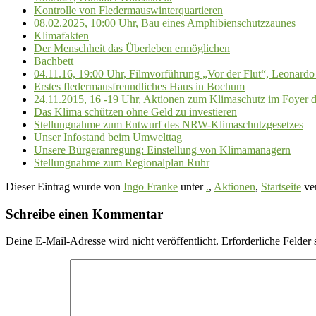
Kontrolle von Fledermauswinterquartieren
08.02.2025, 10:00 Uhr, Bau eines Amphibienschutzzaunes
Klimafakten
Der Menschheit das Überleben ermöglichen
Bachbett
04.11.16, 19:00 Uhr, Filmvorführung „Vor der Flut“, Leonard
Erstes fledermausfreundliches Haus in Bochum
24.11.2015, 16 -19 Uhr, Aktionen zum Klimaschutz im Foyer
Das Klima schützen ohne Geld zu investieren
Stellungnahme zum Entwurf des NRW-Klimaschutzgesetzes
Unser Infostand beim Umwelttag
Unsere Bürgeranregung: Einstellung von Klimamanagern
Stellungnahme zum Regionalplan Ruhr
Dieser Eintrag wurde von
Ingo Franke
unter
.
,
Aktionen
,
Startseite
ver
Schreibe einen Kommentar
Deine E-Mail-Adresse wird nicht veröffentlicht.
Erforderliche Felder 