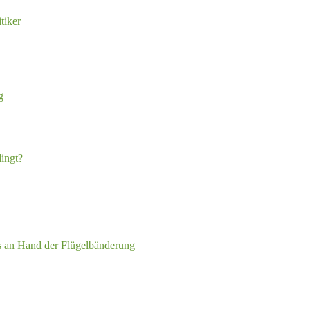
tiker
g
ingt?
 an Hand der Flügelbänderung