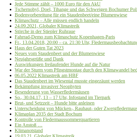
Jede Stimme zählt – 1000 Euro für den AkU
Tschernobyl, Doel, Tihange und das Schweigen Bochumer Poli
Bodenvorbereitung für ein Staudenbeet/eine Blumenwiese
Klimaschutz – Alle müssen endlich handeln
24.09.2021, Globaler Klimastreik
Störche in der Stiepler Ruhraue
Fahrrad-Demo zum Klimaschutz Kopenhagen-Paris
Fr., 13.04.2018, 20:00 – ca. 21:30 Uhr, Fledermausbeobachtun
Haus der Guten Tat 2023
Neues vom Staudenbeet und der Blumenwiese
Neujahrsgrüße und Dank
Auswirkungen freilaufender Hunde auf die Natur
War der Sturm vom Pfingstmontag durch den Klimawandel bed
06.05.2022 Klimastreik am HBF
Das Staudenbeet im Wiesental musste eingezäunt werden
Bekämpfung invasiver Neophyten
Besenderung von Wasserfledermäusen
So., 30.04.17, 13 – 17 Uhr, Infostand im Tierpark
Brut- und Setzzeit – Hunde bitte anleinen
Unterscheidung von Mücken-, Rauhaut- oder Zwergfledermaus
Klimaplan 2035 der Stadt Bochum
Kontrolle von Fledermaussommerquartieren
Ein Anstoß …
Klimanotstand
19.03.21, Globaler Klimastreik