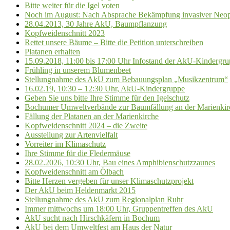
Bitte weiter für die Igel voten
Noch im August: Nach Absprache Bekämpfung invasiver Neo
28.04.2013, 30 Jahre AkU, Baumpflanzung
Kopfweidenschnitt 2023
Rettet unsere Bäume – Bitte die Petition unterschreiben
Platanen erhalten
15.09.2018, 11:00 bis 17:00 Uhr Infostand der AkU-Kindergru
Frühling in unserem Blumenbeet
Stellungnahme des AkU zum Bebauungsplan „Musikzentrum“
16.02.19, 10:30 – 12:30 Uhr, AkU-Kindergruppe
Geben Sie uns bitte Ihre Stimme für den Igelschutz
Bochumer Umweltverbände zur Baumfällung an der Marienkir
Fällung der Platanen an der Marienkirche
Kopfweidenschnitt 2024 – die Zweite
Ausstellung zur Artenvielfalt
Vorreiter im Klimaschutz
Ihre Stimme für die Fledermäuse
28.02.2026, 10:30 Uhr, Bau eines Amphibienschutzzaunes
Kopfweidenschnitt am Ölbach
Bitte Herzen vergeben für unser Klimaschutzprojekt
Der AkU beim Heldenmarkt 2015
Stellungnahme des AkU zum Regionalplan Ruhr
Immer mittwochs um 18:00 Uhr, Gruppentreffen des AkU
AkU sucht nach Hirschkäfern in Bochum
AkU bei dem Umweltfest am Haus der Natur