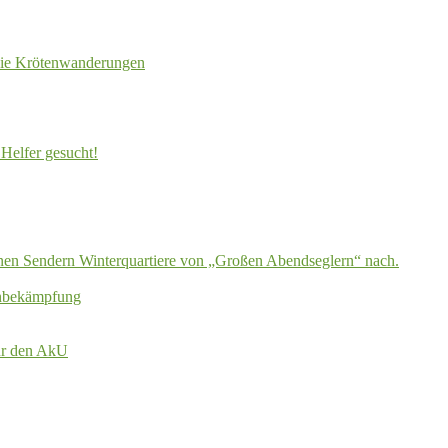
die Krötenwanderungen
Helfer gesucht!
nen Sendern Winterquartiere von „Großen Abendseglern“ nach.
enbekämpfung
für den AkU