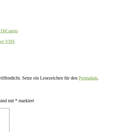
o DiCaprio
 der VHS
öffentlicht. Setze ein Lesezeichen für den
Permalink
.
sind mit
*
markiert