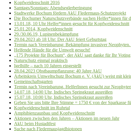
Kopfweidenschnitt 2016
Samtags/Sonntags: Abendseglerberingung
Stadtwerke Bochum fördern AkU Fledermaus-Schutzprojekt
Die Bochumer Naturschutzverbände suchen Helfer*innen für 
13.01.18, 10 Uhr Helfer*innen gesucht für Kopfweidenschnitt
25.01.2014, Kopfweidenschnitt
29./30.06.19, Lupinenbekämpfung
29.04.2023 ab 18 Uhr: Der AkU feiert Geburtstag
Termin nach Vereinbarung: Bekämpfung invasiver Neophyten. 
Helfende Hände für die Umwelt gesucht!
„175 Projekte für Bochum“, der AkU sagt danke für Ihr Voting
Naturschutz einmal praktisch
Igelhilfe – nach 10 Jahren eingestellt
28.04.2023 Obstbaumpflanzung: 40 Jahre AkU
Arbeitskreis Umweltschutz Bochum e. V. (AkU) weist mit klei
Gemeinschaftsgarten
Termin nach Vereinbarung. HelferInnen gesucht zur Neophyt
14.07.18, 14:00 Uhr, Indisches Springkraut ausreißen
15.07.18, 10:00 Uhr, Indisches Springkraut ausreißen
Geben Sie uns bitte Ihre Stimme = 1750 € von der Sparkasse 
Kopfweidenschnitt im Ruhrtal
Amphibienzaunbau und Kopfweidenschnitt
Aktionen zwischen den Jahren – Aktionen im neuen Jahr
AkU beim Hustadtfest
Suche nach Fledermausjagdbiotopen