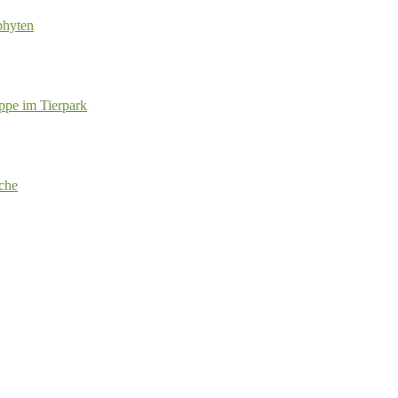
phyten
ppe im Tierpark
che