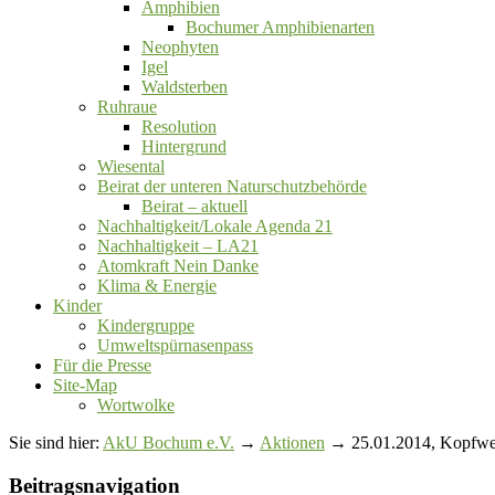
Amphibien
Bochumer Amphibienarten
Neophyten
Igel
Waldsterben
Ruhraue
Resolution
Hintergrund
Wiesental
Beirat der unteren Naturschutzbehörde
Beirat ‒ aktuell
Nachhaltigkeit/Lokale Agenda 21
Nachhaltigkeit – LA21
Atomkraft Nein Danke
Klima & Energie
Kinder
Kindergruppe
Umweltspürnasenpass
Für die Presse
Site-Map
Wortwolke
Sie sind hier:
AkU Bochum e.V.
→
Aktionen
→ 25.01.2014, Kopfwei
Beitragsnavigation