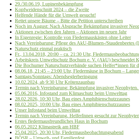
29./30.06.19, Lupinenbekämpfung
Kopfweidenschnitt 2024 – die Zweite
Helfende Hände für die Umwelt gesucht!
Rettet unsere Bäume – Bitte die Petition unterschreiben
Noch im August: Nach Absprache Bekämpfung invasiver Neo
Aktionen zwischen den Jahren – Aktionen im neuen Jahr
In Eigenregie: Kontrolle von Fledermauskästen ohne Leiter
Nach Vereinbarung: Pflege des AkU-Blumen-/Staudenbeetes (I
Naturschutz einmal praktisch
Fr., 13.04.2018, 20:00 – ca. 21:30 Uhr, Fledermausbeobachtun
Arbeitskreis Umweltschutz Bochum e. V. (AkU) beschneidet 
Die Bochumer Naturschutzverbände suchen Helfer*innen für 
08.06.18, 21:45 – 23:00 Uhr, Fledermäuse in Bochum – Langer
Samtags/Sonntags: Abendseglerberingung
10.02.2024, ab 9:30 Uhr Krötenzaunbau
Termin nach Vereinbarung: Bekämpfung invasiver Neophyten. 
05.06.2016, Infostand zum Klimaschutz beim Umwelttag
28.02.2026, 10:30 Uhr, Bau eines Amphibienschutzzaunes
08.02.2025, 10:00 Uhr, Bau eines Amphibienschutzzaunes
Unser Infostand beim Umwelttag
Termin nach Vereinbarung. HelferInnen gesucht zur Neophyt
Erstes fledermausfreundliches Haus in Bochum
06.05.2022 Klimastreik am HBF
25.04.2025, 20:30 Uhr, Fledermausbeobachtungsabend
BÖSR – Umwelt- und Familienfest