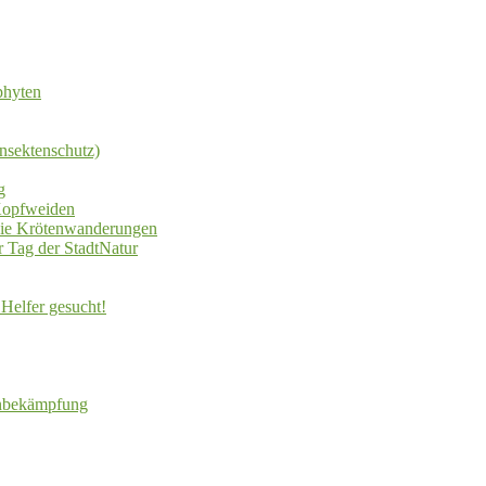
phyten
nsektenschutz)
g
Kopfweiden
die Krötenwanderungen
 Tag der StadtNatur
Helfer gesucht!
enbekämpfung