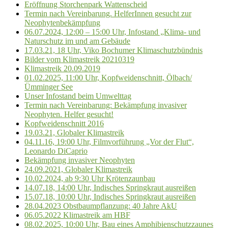
Eröffnung Storchenpark Wattenscheid
Termin nach Vereinbarung. HelferInnen gesucht zur
Neophytenbekämpfung
06.07.2024, 12:00 – 15:00 Uhr, Infostand „Klima- und
Naturschutz im und am Gebäude
17.03.21, 18 Uhr, Viko Bochumer Klimaschutzbündnis
Bilder vom Klimastreik 20210319
Klimastreik 20.09.2019
01.02.2025, 11:00 Uhr, Kopfweidenschnitt, Ölbach/
Ümminger See
Unser Infostand beim Umwelttag
Termin nach Vereinbarung: Bekämpfung invasiver
Neophyten. Helfer gesucht!
Kopfweidenschnitt 2016
19.03.21, Globaler Klimastreik
04.11.16, 19:00 Uhr, Filmvorführung „Vor der Flut“,
Leonardo DiCaprio
Bekämpfung invasiver Neophyten
24.09.2021, Globaler Klimastreik
10.02.2024, ab 9:30 Uhr Krötenzaunbau
14.07.18, 14:00 Uhr, Indisches Springkraut ausreißen
15.07.18, 10:00 Uhr, Indisches Springkraut ausreißen
28.04.2023 Obstbaumpflanzung: 40 Jahre AkU
06.05.2022 Klimastreik am HBF
08.02.2025, 10:00 Uhr, Bau eines Amphibienschutzzaunes