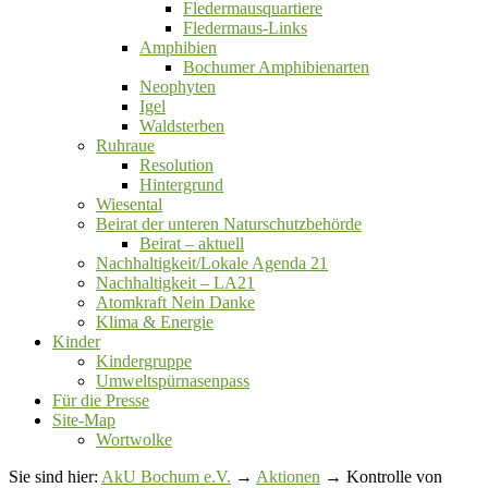
Fledermausquartiere
Fledermaus-Links
Amphibien
Bochumer Amphibienarten
Neophyten
Igel
Waldsterben
Ruhraue
Resolution
Hintergrund
Wiesental
Beirat der unteren Naturschutzbehörde
Beirat ‒ aktuell
Nachhaltigkeit/Lokale Agenda 21
Nachhaltigkeit – LA21
Atomkraft Nein Danke
Klima & Energie
Kinder
Kindergruppe
Umweltspürnasenpass
Für die Presse
Site-Map
Wortwolke
Sie sind hier:
AkU Bochum e.V.
→
Aktionen
→ Kontrolle von