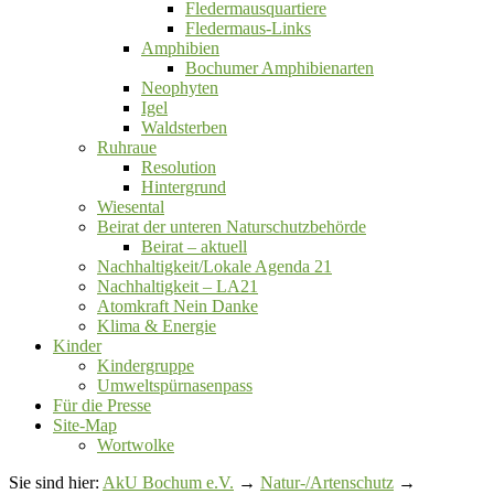
Fledermausquartiere
Fledermaus-Links
Amphibien
Bochumer Amphibienarten
Neophyten
Igel
Waldsterben
Ruhraue
Resolution
Hintergrund
Wiesental
Beirat der unteren Naturschutzbehörde
Beirat ‒ aktuell
Nachhaltigkeit/Lokale Agenda 21
Nachhaltigkeit – LA21
Atomkraft Nein Danke
Klima & Energie
Kinder
Kindergruppe
Umweltspürnasenpass
Für die Presse
Site-Map
Wortwolke
Sie sind hier:
AkU Bochum e.V.
→
Natur-/Artenschutz
→