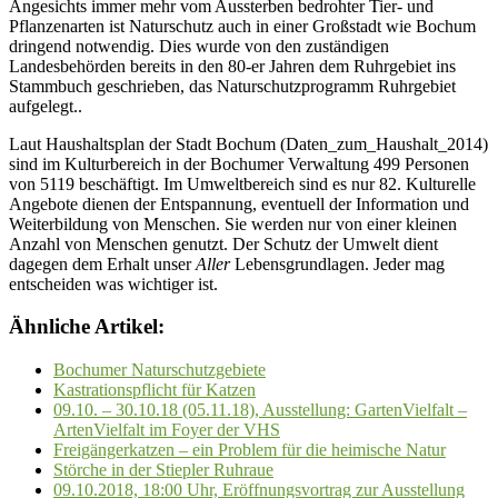
Angesichts immer mehr vom Aussterben bedrohter Tier- und
Pflanzenarten ist Naturschutz auch in einer Großstadt wie Bochum
dringend notwendig. Dies wurde von den zuständigen
Landesbehörden bereits in den 80-er Jahren dem Ruhrgebiet ins
Stammbuch geschrieben, das Naturschutzprogramm Ruhrgebiet
aufgelegt..
Laut Haushaltsplan der Stadt Bochum (Daten_zum_Haushalt_2014)
sind im Kulturbereich in der Bochumer Verwaltung 499 Personen
von 5119 beschäftigt. Im Umweltbereich sind es nur 82. Kulturelle
Angebote dienen der Entspannung, eventuell der Information und
Weiterbildung von Menschen. Sie werden nur von einer kleinen
Anzahl von Menschen genutzt. Der Schutz der Umwelt dient
dagegen dem Erhalt unser
Aller
Lebensgrundlagen. Jeder mag
entscheiden was wichtiger ist.
Ähnliche Artikel:
Bochumer Naturschutzgebiete
Kastrationspflicht für Katzen
09.10. – 30.10.18 (05.11.18), Ausstellung: GartenVielfalt –
ArtenVielfalt im Foyer der VHS
Freigängerkatzen – ein Problem für die heimische Natur
Störche in der Stiepler Ruhraue
09.10.2018, 18:00 Uhr, Eröffnungsvortrag zur Ausstellung