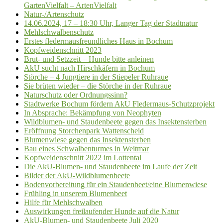
GartenVielfalt – ArtenVielfalt
Natur-/Artenschutz
14.06.2024, 17 – 18:30 Uhr, Langer Tag der Stadtnatur
Mehlschwalbenschutz
Erstes fledermausfreundliches Haus in Bochum
Kopfweidenschnitt 2023
Brut- und Setzzeit – Hunde bitte anleinen
AkU sucht nach Hirschkäfern in Bochum
Störche – 4 Jungtiere in der Stiepeler Ruhraue
Sie brüten wieder – die Störche in der Ruhraue
Naturschutz oder Ordnungssinn?
Stadtwerke Bochum fördern AkU Fledermaus-Schutzprojekt
In Absprache: Bekämpfung von Neophyten
Wildblumen- und Staudenbeete gegen das Insektensterben
Eröffnung Storchenpark Wattenscheid
Blumenwiese gegen das Insektensterben
Bau eines Schwalbenturmes in Weitmar
Kopfweidenschnitt 2022 im Lottental
Die AkU-Blumen- und Staudenbeete im Laufe der Zeit
Bilder der AkU-Wildblumenbeete
Bodenvorbereitung für ein Staudenbeet/eine Blumenwiese
Frühling in unserem Blumenbeet
Hilfe für Mehlschwalben
Auswirkungen freilaufender Hunde auf die Natur
AkU-Blumen- und Staudenbeete Juli 2020