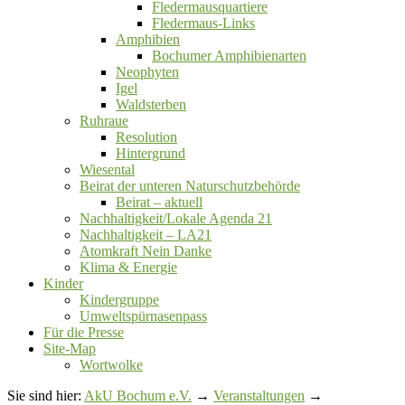
Fledermausquartiere
Fledermaus-Links
Amphibien
Bochumer Amphibienarten
Neophyten
Igel
Waldsterben
Ruhraue
Resolution
Hintergrund
Wiesental
Beirat der unteren Naturschutzbehörde
Beirat ‒ aktuell
Nachhaltigkeit/Lokale Agenda 21
Nachhaltigkeit – LA21
Atomkraft Nein Danke
Klima & Energie
Kinder
Kindergruppe
Umweltspürnasenpass
Für die Presse
Site-Map
Wortwolke
Sie sind hier:
AkU Bochum e.V.
→
Veranstaltungen
→