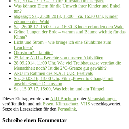
So., 30.04.17, 13 – 17 Uhr, Infostand im Tierpark
Was können Eltern für die Umwelt ihrer Kinder und Enkel
tun?
abgesagt: Sa., 25.08.2018, 15:00 – ca. 16:30 Uhr, Kinder
erkunden den Wald
Sa., 26.08.17, 15:00 – ca. 16:30, Kinder erkunden den Wald
Grüne Lungen der Erde – warum sind Bäume wichtig für das
Klima?
Licht und Strom – wie bringe ich eine Glühbirne zum
Leuchten?
Ökostrom? – Ja bitte!
25 Jahre AkU – Berichte von unseren Aktivitäten
28.09.2014, 11:00 Uhr, Wie viel Treibhausgase verträgt die
Menschheit noch? Ist die 2°C-Grenze gut gewählt?
AkU im Rahmen des N.A.T.U.R.-Festivals
So., 20.03.16, 13:00 Uhr, Film „Power to Change“ mit
anschließender Diskussion
Sa., 15.07.17, 15:00, Was lebt im und am Tümpel
Dieser Eintrag wurde von
AkU Bochum
unter
Veranstaltungen
veröffentlicht und mit
Essen
,
Klimaschutz
,
VHS
verschlagwortet.
Setze ein Lesezeichen für den
Permalink
.
Schreibe einen Kommentar