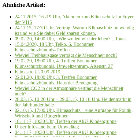
Ähnliche Artikel:
24.11.2015, 16 -19 Uhr, Aktionen zum Klimaschutz im Foyer
der VHS
24.11.15, 17:30 Uhr, Vortrag: Warum Klimaschutz notwendig
ist und wie Sie dabei Geld sparen können.
09.02.20, 14:00 Uhr, „Wie wollen wir hier leben?“, Tanas
15.04.2020, 18 Uhr, Telko, 6. Bochumer
Klimaschutzbündnis-Treffen
Wieviel Treibhausgase verträgt die Menschheit noch?
19.02.20, 18:00 Uhr, 4. Treffen Bochumer
Klimaschutzbündnis, Umweltzentrum, Alsenstr. 27
Klimastreik 20.09.2019
22.01.20, 18:00 Uhr, 3. Treffen Bochumer
Klimaschutzbündnis, Haus der Begegnung
Wieviel CO2 in der Atmosphäre verträgt die Menschheit
noch?
28.03.15, 10-20 Uhr + 29.03.15, 10-18 Uhr, Heldenmarkt in
der Jahrhunderthalle
02.10.15, 17:00 Uhr, Klimaschutz – eine Aufgabe für Politik,
Wirtschaft und BürgerInnen
18.11.17, 10:30 Uhr, Treffen der AkU-Kindergruppe
Unser Infostand beim Umwelttag
04.11.17, 10:30 Uhr, Treffen der AkU-Kindergruppe