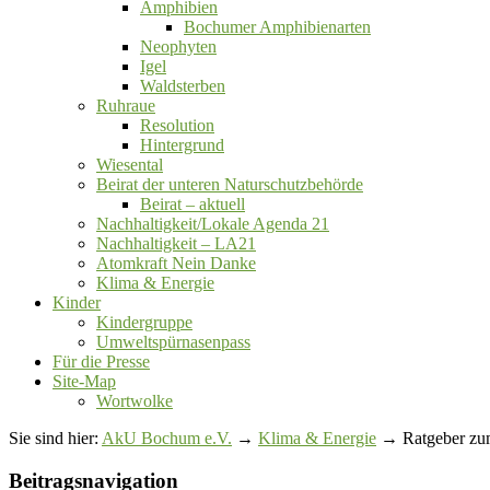
Amphibien
Bochumer Amphibienarten
Neophyten
Igel
Waldsterben
Ruhraue
Resolution
Hintergrund
Wiesental
Beirat der unteren Naturschutzbehörde
Beirat ‒ aktuell
Nachhaltigkeit/Lokale Agenda 21
Nachhaltigkeit – LA21
Atomkraft Nein Danke
Klima & Energie
Kinder
Kindergruppe
Umweltspürnasenpass
Für die Presse
Site-Map
Wortwolke
Sie sind hier:
AkU Bochum e.V.
→
Klima & Energie
→ Ratgeber zum
Beitragsnavigation