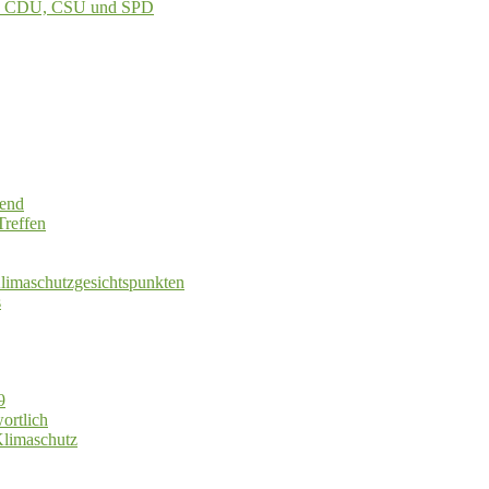
von CDU, CSU und SPD
hend
Treffen
limaschutzgesichtspunkten
s
9
ortlich
Klimaschutz