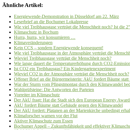
Ähnliche Artikel:
Energiewende-Demonstration in Düsseldorf am 22. März
Leserbrief an die Bochumer Lokalpresse
Wie viel Treibhausgase verträgt die Menschheit noch? Ist die 
Klimaschutz in Bochum
Hurra, hurra, wir konsumieren …
Klimaveränderungen
Kein CCS – sondern Energiewende konsequent!
Wie viel Treibhausgase in der Atmosphäre verträgt die Mensch
Wieviel Treibhausgase verträgt die Menschheit noch?
Wie lange dauert die Temperaturerhöhung durch CO2-Emissio
Ist CO2 ein Treibhausgas? Ein Kindergartenexperiment
Wieviel CO2 in der Atmosphäre verträgt die Menschheit noch?
Offener Brief an die Bürgermeisterin: AkU fordert Bäume sta
War der Sturm vom Pfingstmontag durch den Klimawandel bed
Wahlprüfsteine: Die Antworten der Parteien
Vorreiter im Klimaschutz
Der AkU fragt: Hat die Stadt sich den European Energy Award
AkU fordert Bäume statt Gebäude gegen den Klimawandel
Der AkU fordert: Platanen an der Marienkirche unbedingt erhal
Klimaforscher warnen vor der Flut
Aktiver Klimaschutz zum Essen
Bochumer Appell – Zukunftsfähigkeit und effektiver Klimasch