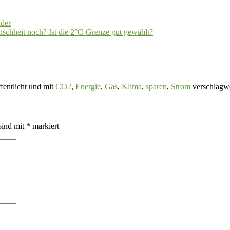
lder
nschheit noch? Ist die 2°C-Grenze gut gewählt?
fentlicht und mit
CO2
,
Energie
,
Gas
,
Klima
,
sparen
,
Strom
verschlagwo
sind mit
*
markiert