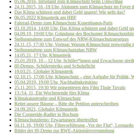
05.06.2016, Infostand zum Klimaschutz beim Umwelttag
24.11.2015, 16 -19 Uhr, Aktionen zum Klimaschutz im Foyer
Das Klima schützen und dabei Geld sparen! Wie geht das?
06.05.2022 Klimastreik am HBF
Fahrrad-Demo zum Klimaschutz Kopenhagen-Paris
03.10.2014, 14:00 Uhr, Das Klima schützen und dabei Geld sp
04.09.19, 19:00 Uhr, Gründung des Bochumer Klimaschutzbün
Stellungnahme zum Entwurf des NRW-Klimaschutzgesetzes
24.11.15, 17:30 Uhr, Vortrag: Warum Klimaschutz notwendig is
Stellungnahme zum Klimaschutzplan NRW
14.05.21, 17 Uhr, Klimastreik
25.01.2019, 10 – 12 Uhr, Schüler*innen und Erwachsene streik
fff-Demos, Schülerstreiks und Schulpflicht
19.03.21, Globaler Klimastreik
02.10.15, 17:00 Uhr, Klimaschutz – eine Aufgabe für Politik, 
05.04.2019, 19:00 Uhr, Nachhaltigkeitskino
25.11.2015, 19:30 Wir präsentieren den Film Thule Tuvalu
13./14. 11, Ein Wochenende fürs Klima
Klimakatastrophe und Klimaschutz
Rettet unsere Bäume – Bitte die Petition unterschreiben
24.09.2021, Globaler Klimastreik
Die Cooperide-Radler in Bochum
Klimaschutzdemo: Erwartungen übertroffen
04.11.16, 19:00 Uhr, Filmvorführung „Vor der Flut“, Leonard
Bilder der fff-Demo zur RWE-Aktionärsversmmlung