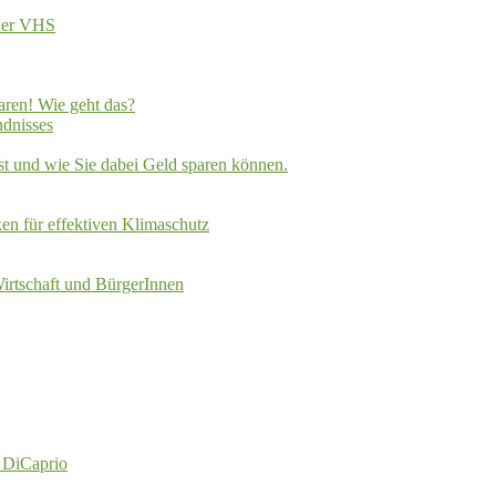
 der VHS
aren! Wie geht das?
dnisses
t und wie Sie dabei Geld sparen können.
en für effektiven Klimaschutz
Wirtschaft und BürgerInnen
o DiCaprio