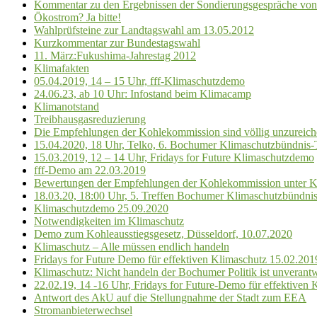
Kommentar zu den Ergebnissen der Sondierungsgespräche 
Ökostrom? Ja bitte!
Wahlprüfsteine zur Landtagswahl am 13.05.2012
Kurzkommentar zur Bundestagswahl
11. März:Fukushima-Jahrestag 2012
Klimafakten
05.04.2019, 14 – 15 Uhr, fff-Klimaschutzdemo
24.06.23, ab 10 Uhr: Infostand beim Klimacamp
Klimanotstand
Treibhausgasreduzierung
Die Empfehlungen der Kohlekommission sind völlig unzureic
15.04.2020, 18 Uhr, Telko, 6. Bochumer Klimaschutzbündnis-
15.03.2019, 12 – 14 Uhr, Fridays for Future Klimaschutzdemo
fff-Demo am 22.03.2019
Bewertungen der Empfehlungen der Kohlekommission unter K
18.03.20, 18:00 Uhr, 5. Treffen Bochumer Klimaschutzbündni
Klimaschutzdemo 25.09.2020
Notwendigkeiten im Klimaschutz
Demo zum Kohleausstiegsgesetz, Düsseldorf, 10.07.2020
Klimaschutz – Alle müssen endlich handeln
Fridays for Future Demo für effektiven Klimaschutz 15.02.201
Klimaschutz: Nicht handeln der Bochumer Politik ist unverantw
22.02.19, 14 -16 Uhr, Fridays for Future-Demo für effektiven 
Antwort des AkU auf die Stellungnahme der Stadt zum EEA
Stromanbieterwechsel