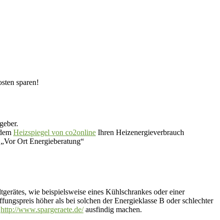
osten sparen!
geber.
 dem
Heizspiegel von co2online
Ihren Heizenergieverbrauch
 „Vor Ort Energieberatung“
tgerätes, wie beispielsweise eines Kühlschrankes oder einer
ngspreis höher als bei solchen der Energieklasse B oder schlechter
r
http://www.spargeraete.de/
ausfindig machen.