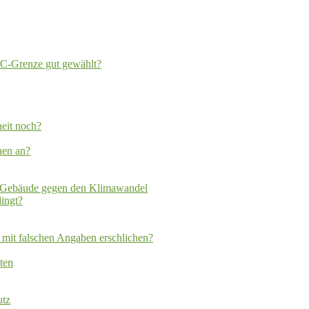
2°C-Grenze gut gewählt?
heit noch?
nen an?
tt Gebäude gegen den Klimawandel
ingt?
 mit falschen Angaben erschlichen?
ten
utz