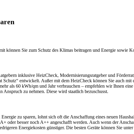
paren
damit können Sie zum Schutz des Klimas beitragen und Energie sowie K
atgebern inklusive HeizCheck, Modernisierungsratgeber und Förderrat
t Schutz“ entwickelt. Außer mit dem HeizCheck können Sie auch mit
t mehr als 60 kWh/qm und Jahr verbrauchen – empfehlen wir Ihnen eine
 in Anspruch zu nehmen. Diese wird staatlich bezuschusst.
Energie zu sparen, lohnt sich oft die Anschaffung eines neuen Haushal
, A+ oder besser noch A++ angeschafft werden. Auch wenn der Anschaffu
iedrigeren Energiekosten günstiger. Die besten Geräte können Sie unte