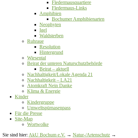
Fledermausquartiere
Fledermaus-Links
Amphibien
Bochumer Amphibienarten
Neophyten
Igel
Waldsterben
Ruhraue
Resolution
Hintergrund
Wiesental
Beirat der unteren Naturschutzbehörde
Beirat ‒ aktuell
Nachhaltigkeit/Lokale Agenda 21
Nachhaltigkeit – LA21
Atomkraft Nein Danke
Klima & Energie
Kinder
Kindergruppe
Umweltspürnasenpass
Für die Presse
Site-Map
Wortwolke
Sie sind hier:
AkU Bochum e.V.
→
Natur-/Artenschutz
→