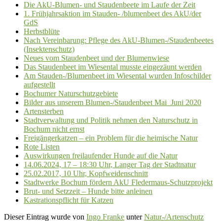
Die AkU-Blumen- und Staudenbeete im Laufe der Zeit
1. Frühjahrsaktion im Stauden- /blumenbeet des AkU/der
GdS
Herbstblüte
Nach Vereinbarung: Pflege des AkU-Blumen-/Staudenbeetes
(Insektenschutz)
Neues vom Staudenbeet und der Blumenwiese
Das Staudenbeet im Wiesental musste eingezäunt werden
Am Stauden-/Blumenbeet im Wiesental wurden Infoschilder
aufgestellt
Bochumer Naturschutzgebiete
Bilder aus unserem Blumen-/Staudenbeet Mai_Juni 2020
Artensterben
Stadtverwaltung und Politik nehmen den Naturschutz in
Bochum nicht ernst
Freigängerkatzen – ein Problem für die heimische Natur
Rote Listen
Auswirkungen freilaufender Hunde auf die Natur
14.06.2024, 17 – 18:30 Uhr, Langer Tag der Stadtnatur
25.02.2017, 10 Uhr, Kopfweidenschnitt
Stadtwerke Bochum fördern AkU Fledermaus-Schutzprojekt
Brut- und Setzzeit – Hunde bitte anleinen
Kastrationspflicht für Katzen
Dieser Eintrag wurde von
Ingo Franke
unter
Natur-/Artenschutz