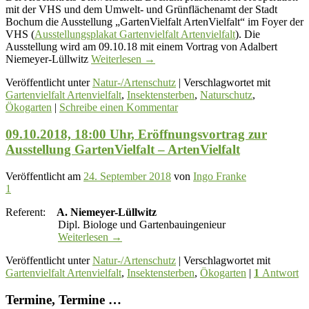
mit der VHS und dem Umwelt- und Grünflächenamt der Stadt
Bochum die Ausstellung „GartenVielfalt ArtenVielfalt“ im Foyer der
VHS (
Ausstellungsplakat Gartenvielfalt Artenvielfalt
). Die
Ausstellung wird am 09.10.18 mit einem Vortrag von Adalbert
Niemeyer-Lüllwitz
Weiterlesen
→
Veröffentlicht unter
Natur-/Artenschutz
|
Verschlagwortet mit
Gartenvielfalt Artenvielfalt
,
Insektensterben
,
Naturschutz
,
Ökogarten
|
Schreibe einen Kommentar
09.10.2018, 18:00 Uhr, Eröffnungsvortrag zur
Ausstellung GartenVielfalt – ArtenVielfalt
Veröffentlicht am
24. September 2018
von
Ingo Franke
1
Referent:
A. Niemeyer-Lüllwitz
Dipl. Biologe und Gartenbauingenieur
Weiterlesen
→
Veröffentlicht unter
Natur-/Artenschutz
|
Verschlagwortet mit
Gartenvielfalt Artenvielfalt
,
Insektensterben
,
Ökogarten
|
1
Antwort
Termine, Termine …