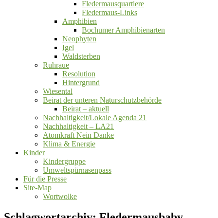
Fledermausquartiere
Fledermaus-Links
Amphibien
Bochumer Amphibienarten
Neophyten
Igel
Waldsterben
Ruhraue
Resolution
Hintergrund
Wiesental
Beirat der unteren Naturschutzbehörde
Beirat ‒ aktuell
Nachhaltigkeit/Lokale Agenda 21
Nachhaltigkeit – LA21
Atomkraft Nein Danke
Klima & Energie
Kinder
Kindergruppe
Umweltspürnasenpass
Für die Presse
Site-Map
Wortwolke
Schlagwortarchiv:
Fledermausbaby