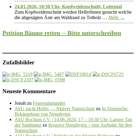
24.01.2026, 10:30 Uhr, Kopfweidenschnitt, Lottental
Zum Kopfweidenschnitt werden HelferInnen gesucht welche
die abgesägten Äste am Waldrand zu Totholz …
Mehr →
Petition Bäume retten -- Bitte unterschreiben
Zufallsbilder
Neueste Kommentare
Jonah
zu
Feuersalamander
AkU sucht Helfer — Aktiver Naturschutz
zu
In Absprache:
Bekämpfung von Neophyten
AkU Bochum e.V. | 14.06.2024, 17 – 18:30 Uhr, Langer Tag
der Stadtnatur
zu
Invasive Neophyten – eine Aufgabe für den
Naturschutz
AkU Bochum e.V. | Störche in der Stiepler Ruhraue
zu