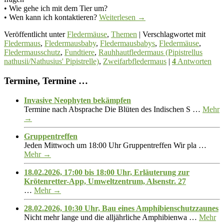
• Wie gehe ich mit dem Tier um?
• Wen kann ich kontaktieren?
Weiterlesen
→
Veröffentlicht unter
Fledermäuse
,
Themen
|
Verschlagwortet mit
Fledermaus
,
Fledermausbaby
,
Fledermausbabys
,
Fledermäuse
,
Fledermausschutz
,
Fundtiere
,
Rauhhautfledermaus (Pipistrellus
nathusii/Nathusius' Pipistrelle)
,
Zweifarbfledermaus
|
4
Antworten
Termine, Termine …
Invasive Neophyten bekämpfen
Termine nach Absprache Die Blüten des Indischen S …
Mehr
→
Gruppentreffen
Jeden Mittwoch um 18:00 Uhr Gruppentreffen Wir pla …
Mehr →
18.02.2026, 17:00 bis 18:00 Uhr, Erläuterung zur
Krötenretter-App, Umweltzentrum, Alsenstr. 27
…
Mehr →
28.02.2026, 10:30 Uhr, Bau eines Amphibienschutzzaunes
Nicht mehr lange und die alljährliche Amphibienwa …
Mehr