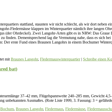
terquartiers stattfand, staunten wir nicht schlecht, als wir dort nebe
angohr-Fledermäuse klappen im Winterquartier nämlich ihre langen Ohre
ragus (der Ohrdeckel). Zwei Langohr-Arten gibt es in NRW: Das Grau
el zu finden. Dementsprechend lag die Vermutung nahe, dass es sich b
en: Der erste Fund eines Braunen Langohrs in einem Bochumer Winterqu
et mit
Braunes Langohr
,
Fledermauswinterquartier
|
Schreibe einen K
red bat)
rmlänge 37–42 mm, Flügelspannweite 240–285 mm, Gewicht 4,5–11,5
ung unbekannten Ausmaßes. (Rote Liste 1999, 3. Fassung: 3 = gefährde
Bochum
,
Braunes Langohr
,
Fledermaus
,
Fledermäuse
,
Fledermausschu