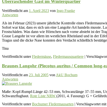
Überraschender Gast im Winterquartier
Veröffentlicht am
1. April 2023
von
Ingo Franke
Antworten
Als im Februar (2023) unsere jährliche Kontrolle eines Fledermauswin
Sofort war klar, dass es sich um eine Langohr-Art handeln musste. L
Frostschäden. Was dann wie Hörnchen nach vorne absteht ist der T
Graue Langohr ist vor allem im westlichen Rheinland und in der Eif
Tragus und die dicke Nase konnten den Verdacht schließlich bestätig
Tina
Veröffentlicht unter
Fledermäuse
,
Fledermausquartiere
|
Verschlagwort
Braunes Langohr (Plecotus auritus / Common long-ea
Veröffentlicht am
23. Juli 2005
von
AkU Bochum
Antworten
Maße: Kopf-Rumpf-Länge 42–53 mm, Schwanzlänge 37–55 mm, Untera
Schwanzflughaut.
Rote Liste NRW
(2011, 4. Fassung): G = Gefährd
Veröffentlicht unter
Bochumer Fledermausarten
|
Verschlagwortet mit