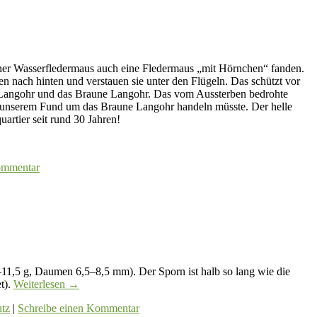
n einer Wasserfledermaus auch eine Fledermaus „mit Hörnchen“ fanden.
n nach hinten und verstauen sie unter den Flügeln. Das schützt vor
e Langohr und das Braune Langohr. Das vom Aussterben bedrohte
ei unserem Fund um das Braune Langohr handeln müsste. Der helle
artier seit rund 30 Jahren!
ommentar
 g, Daumen 6,5–8,5 mm). Der Sporn ist halb so lang wie die
t).
Weiterlesen
→
tz
|
Schreibe einen Kommentar