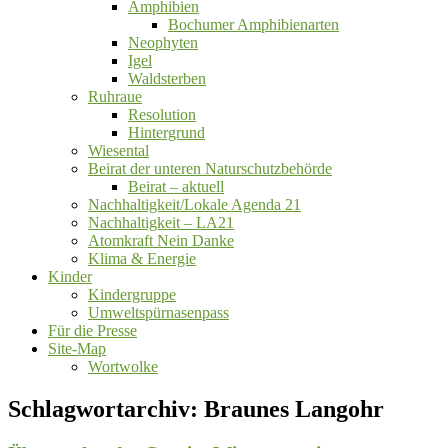
Amphibien
Bochumer Amphibienarten
Neophyten
Igel
Waldsterben
Ruhraue
Resolution
Hintergrund
Wiesental
Beirat der unteren Naturschutzbehörde
Beirat ‒ aktuell
Nachhaltigkeit/Lokale Agenda 21
Nachhaltigkeit – LA21
Atomkraft Nein Danke
Klima & Energie
Kinder
Kindergruppe
Umweltspürnasenpass
Für die Presse
Site-Map
Wortwolke
Schlagwortarchiv:
Braunes Langohr