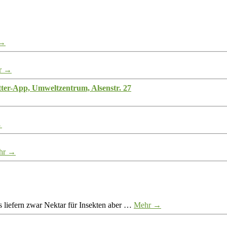
 →
r →
tter-App, Umweltzentrum, Alsenstr. 27
→
hr →
 liefern zwar Nektar für Insekten aber …
Mehr →