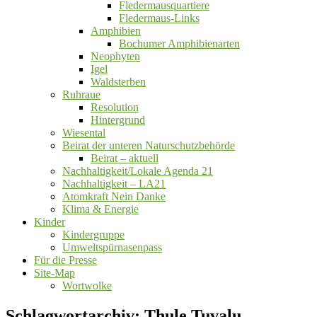
Fledermausquartiere
Fledermaus-Links
Amphibien
Bochumer Amphibienarten
Neophyten
Igel
Waldsterben
Ruhraue
Resolution
Hintergrund
Wiesental
Beirat der unteren Naturschutzbehörde
Beirat ‒ aktuell
Nachhaltigkeit/Lokale Agenda 21
Nachhaltigkeit – LA21
Atomkraft Nein Danke
Klima & Energie
Kinder
Kindergruppe
Umweltspürnasenpass
Für die Presse
Site-Map
Wortwolke
Schlagwortarchiv:
Thule Tuvalu