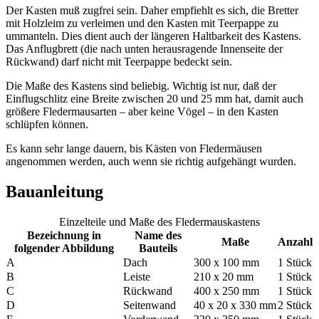
Der Kasten muß zugfrei sein. Daher empfiehlt es sich, die Bretter
mit Holzleim zu verleimen und den Kasten mit Teerpappe zu
ummanteln. Dies dient auch der längeren Haltbarkeit des Kastens.
Das Anflugbrett (die nach unten herausragende Innenseite der
Rückwand) darf nicht mit Teerpappe bedeckt sein.
Die Maße des Kastens sind beliebig. Wichtig ist nur, daß der
Einflugschlitz eine Breite zwischen 20 und 25 mm hat, damit auch
größere Fledermausarten – aber keine Vögel – in den Kasten
schlüpfen können.
Es kann sehr lange dauern, bis Kästen von Fledermäusen
angenommen werden, auch wenn sie richtig aufgehängt wurden.
Bauanleitung
Einzelteile und Maße des Fledermauskastens
Bezeichnung in
Name des
Maße
Anzahl
folgender Abbildung
Bauteils
A
Dach
300 x 100 mm
1 Stück
B
Leiste
210 x 20 mm
1 Stück
C
Rückwand
400 x 250 mm
1 Stück
D
Seitenwand
40 x 20 x 330 mm
2 Stück