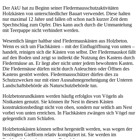
Der AkU hat zu Beginn seiner Fledermausschutzaktivitäten
Holzkästen von unterschiedlicher Bauart verwendet. Diese halten
nur maximal 12 Jahre und fallen oft schon nach kurzer Zeit dem
Spechtschlag zum Opfer. Dies kann auch durch die Ummantelung
mit Teerpappe nicht verhindert werden.
Wesentlich länger haltbar sind Fledermauskästen aus Holzbeton.
Wenn es sich um Flachkästen – mit der Einflugöffnung von unten –
handelt, reinigen sich die Kästen von selbst. Der Fledermauskot fällt
auf den Boden und zeigt so indirekt die Nutzung des Kastens durch
Fledermäuse an. Er liegt aber nicht unter jedem bewohnten Kasten.
Die Fledermäuse dürfen nicht durch Anleuchten oder Öffnen des
Kastens gestört werden. Fledermausschützer dürfen dies zu
Schutzzwecken nur mit einer Ausnahmegenehmigung der Unteren
Landschaftsbehörde als Naturschutzbehörde tun.
Holzbetonrundkästen werden häufig erfolglos von Vögeln als
Nistkasten genutzt. Sie können ihr Nest in diesen Kästen
konstruktionsbedingt nicht von oben, sondern nur seitlich am Nest
vorbei von unten erreichen. In Flachkästen zwängen sich Vögel nur
gelegentlich zum Schlafen.
Holzbetonkästen können selbst hergestellt werden, was wegen der
benötigten Gießform relativ kompliziert ist. Sie werden im