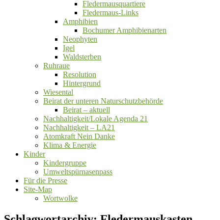
Fledermausquartiere
Fledermaus-Links
Amphibien
Bochumer Amphibienarten
Neophyten
Igel
Waldsterben
Ruhraue
Resolution
Hintergrund
Wiesental
Beirat der unteren Naturschutzbehörde
Beirat ‒ aktuell
Nachhaltigkeit/Lokale Agenda 21
Nachhaltigkeit – LA21
Atomkraft Nein Danke
Klima & Energie
Kinder
Kindergruppe
Umweltspürnasenpass
Für die Presse
Site-Map
Wortwolke
Schlagwortarchiv:
Fledermauskasten