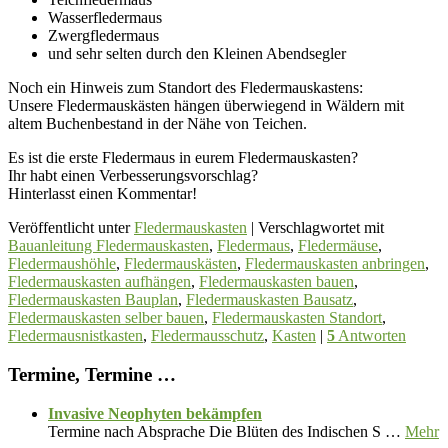
Wasserfledermaus
Zwergfledermaus
und sehr selten durch den Kleinen Abendsegler
Noch ein Hinweis zum Standort des Fledermauskastens:
Unsere Fledermauskästen hängen überwiegend in Wäldern mit
altem Buchenbestand in der Nähe von Teichen.
Es ist die erste Fledermaus in eurem Fledermauskasten?
Ihr habt einen Verbesserungsvorschlag?
Hinterlasst einen Kommentar!
Veröffentlicht unter
Fledermauskasten
|
Verschlagwortet mit
Bauanleitung Fledermauskasten
,
Fledermaus
,
Fledermäuse
,
Fledermaushöhle
,
Fledermauskästen
,
Fledermauskasten anbringen
,
Fledermauskasten aufhängen
,
Fledermauskasten bauen
,
Fledermauskasten Bauplan
,
Fledermauskasten Bausatz
,
Fledermauskasten selber bauen
,
Fledermauskasten Standort
,
Fledermausnistkasten
,
Fledermausschutz
,
Kasten
|
5
Antworten
Termine, Termine …
Invasive Neophyten bekämpfen
Termine nach Absprache Die Blüten des Indischen S …
Mehr