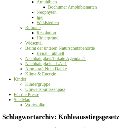
Amphibien
Bochumer Amphibienarten
Neophyten
Igel
Waldsterben
Ruhraue
Resolution
Hintergrund
Wiesental
Beirat der unteren Naturschutzbehörde
Beirat ‒ aktuell
Nachhaltigkeit/Lokale Agenda 21
Nachhaltigkeit – LA21
Atomkraft Nein Danke
Klima & Energie
Kinder
Kindergruppe
Umweltspürnasenpass
Für die Presse
Site-Map
Wortwolke
Schlagwortarchiv:
Kohleausstiegsgesetz