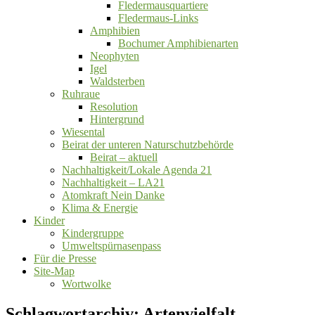
Fledermausquartiere
Fledermaus-Links
Amphibien
Bochumer Amphibienarten
Neophyten
Igel
Waldsterben
Ruhraue
Resolution
Hintergrund
Wiesental
Beirat der unteren Naturschutzbehörde
Beirat ‒ aktuell
Nachhaltigkeit/Lokale Agenda 21
Nachhaltigkeit – LA21
Atomkraft Nein Danke
Klima & Energie
Kinder
Kindergruppe
Umweltspürnasenpass
Für die Presse
Site-Map
Wortwolke
Schlagwortarchiv:
Artenvielfalt